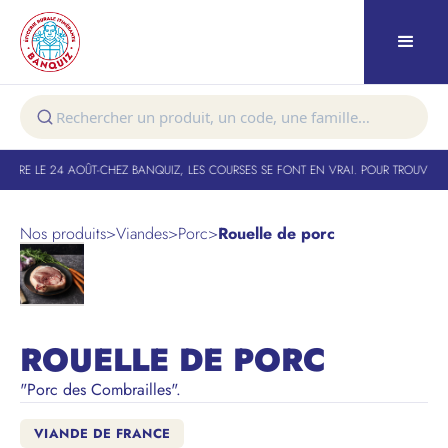
TURE LE 24 AOÛT
-
CHEZ BANQUIZ, LES COURSES SE FONT EN VRAI. POUR TROUVER V
Nos produits
>
Viandes
>
Porc
>
Rouelle de porc
ROUELLE DE PORC
"Porc des Combrailles".
VIANDE DE FRANCE