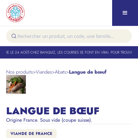
TURE LE 24 AOÛT
-
CHEZ BANQUIZ, LES COURSES SE FONT EN VRAI. POUR TROUVER VO
Nos produits
>
Viandes
>
Abats
>
Langue de bœuf
LANGUE DE BŒUF
Origine France. Sous vide (coupe suisse).
VIANDE DE FRANCE