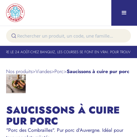
TURE LE 24 AOÛT
-
CHEZ BANQUIZ, LES COURSES SE FONT EN VRAI. POUR TROUVER V
Nos produits
>
Viandes
>
Porc
>
Saucissons à cuire pur porc
SAUCISSONS À CUIRE
PUR PORC
"Porc des Combrailles". Pur porc d'Auvergne. Idéal pour