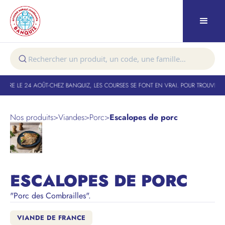
TURE LE 24 AOÛT
-
CHEZ BANQUIZ, LES COURSES SE FONT EN VRAI. POUR TROUVER VO
Nos produits
>
Viandes
>
Porc
>
Escalopes de porc
ESCALOPES DE PORC
"Porc des Combrailles".
VIANDE DE FRANCE