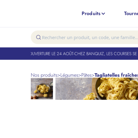
Produits
Tourn
NT FERMÉ. RÉOUVERTURE LE 24 AOÛT
-
CHEZ BANQUIZ, LES COURSES SE F
Nos produits
>
Légumes
>
Pâtes
>
Tagliatelles fraîch