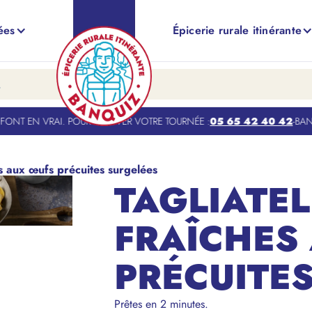
ées
Épicerie rurale itinérante
ONT EN VRAI. POUR TROUVER VOTRE TOURNÉE :
05 65 42 40 42
-
BANQU
es aux œufs précuites surgelées
TAGLIATEL
FRAÎCHES
PRÉCUITE
Prêtes en 2 minutes.