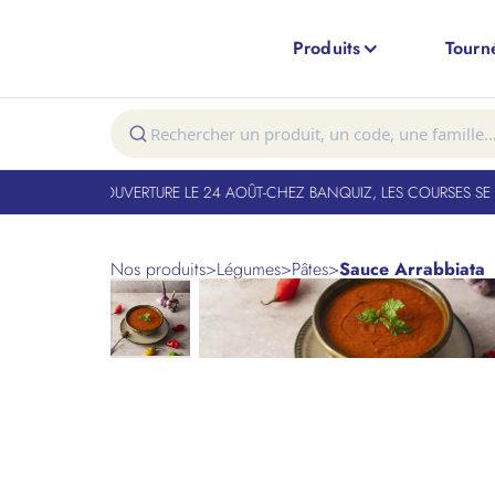
Produits
Tourn
T FERMÉ. RÉOUVERTURE LE 24 AOÛT
-
CHEZ BANQUIZ, LES COURSES SE FO
Nos produits
>
Légumes
>
Pâtes
>
Sauce Arrabbiata