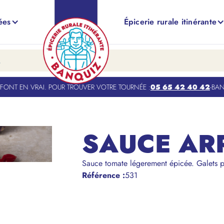
ées
Épicerie rurale itinérante
NT EN VRAI. POUR TROUVER VOTRE TOURNÉE :
05 65 42 40 42
-
BANQU
SAUCE AR
Sauce tomate légerement épicée. Galets p
Référence
:
531