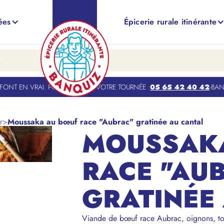
ées
Épicerie rurale itinérante
NT EN VRAI. POUR TROUVER VOTRE TOURNÉE :
05 65 42 40 42
-
BANQUI
r
>
Moussaka au bœuf race "Aubrac" gratinée au cantal
MOUSSAKA
RACE "AU
GRATINÉE
Viande de bœuf race Aubrac, oignons, tom