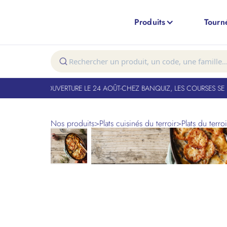
Produits
Tourn
T FERMÉ. RÉOUVERTURE LE 24 AOÛT
-
CHEZ BANQUIZ, LES COURSES SE FO
Nos produits
>
Plats cuisinés du terroir
>
Plats du terroi