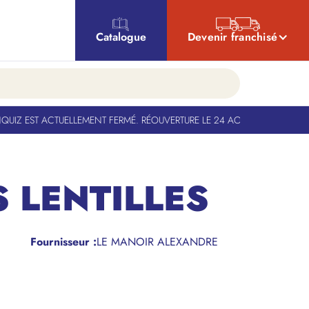
Catalogue
Devenir franchisé
IZ EST ACTUELLEMENT FERMÉ. RÉOUVERTURE LE 24 AOÛT
-
BANQUIZ EST A
 LENTILLES
Fournisseur :
LE MANOIR ALEXANDRE