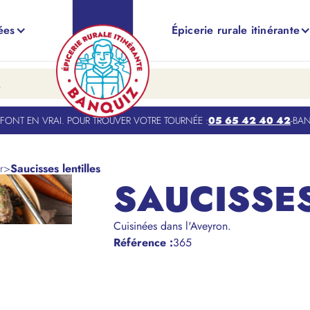
ées
Épicerie rurale itinérante
NT EN VRAI. POUR TROUVER VOTRE TOURNÉE :
05 65 42 40 42
-
BANQU
r
>
Saucisses lentilles
SAUCISSES
Cuisinées dans l'Aveyron.
Référence
:
365