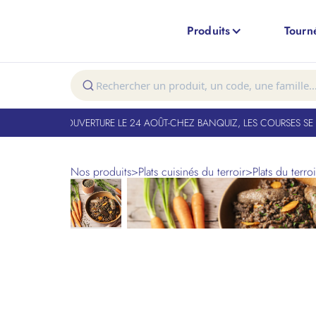
Produits
Tourn
T FERMÉ. RÉOUVERTURE LE 24 AOÛT
-
CHEZ BANQUIZ, LES COURSES SE FO
Nos produits
>
Plats cuisinés du terroir
>
Plats du terroi