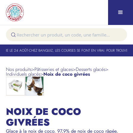
URE LE 24 AOÛT
-
CHEZ BANQUIZ, LES COURSES SE FONT EN VRAI. POUR TROUVER VO
Nos produits
>
Pâtisseries et glaces
>
Desserts glacés
>
Individuels glacés
>
Noix de coco givrées
NOIX DE COCO
GIVRÉES
Glace à la noix de coco. 97,9% de noix de coco râpée,