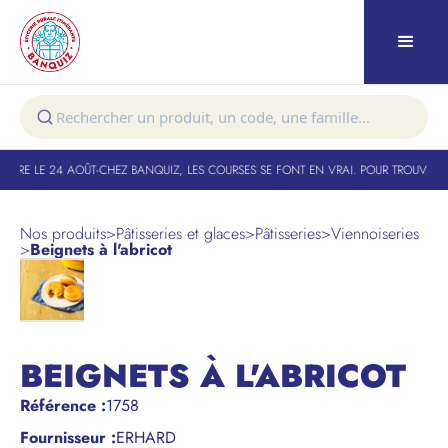
TURE LE 24 AOÛT
-
CHEZ BANQUIZ, LES COURSES SE FONT EN VRAI. POUR TROUVER V
Nos produits
>
Pâtisseries et glaces
>
Pâtisseries
>
Viennoiseries
>
Beignets à l'abricot
BEIGNETS À L'ABRICOT
Référence
:
1758
Fournisseur :
ERHARD