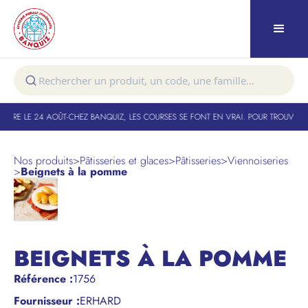
TURE LE 24 AOÛT
-
CHEZ BANQUIZ, LES COURSES SE FONT EN VRAI. POUR TROUVER V
Nos produits
>
Pâtisseries et glaces
>
Pâtisseries
>
Viennoiseries
>
Beignets à la pomme
BEIGNETS À LA POMME
Référence
:
1756
Fournisseur :
ERHARD