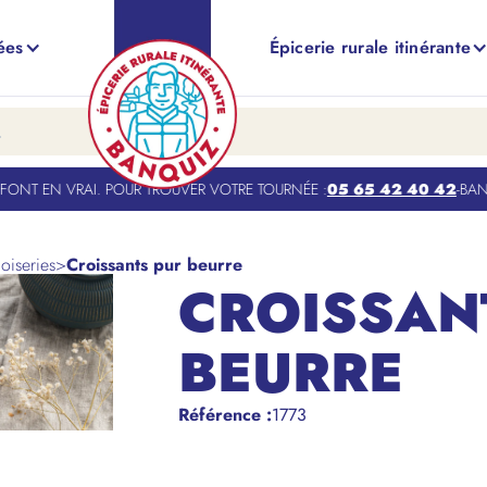
ées
Épicerie rurale itinérante
ONT EN VRAI. POUR TROUVER VOTRE TOURNÉE :
05 65 42 40 42
-
BANQU
oiseries
>
Croissants pur beurre
CROISSAN
BEURRE
Référence
:
1773