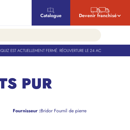
Catalogue
Devenir franchisé
IZ EST ACTUELLEMENT FERMÉ. RÉOUVERTURE LE 24 AOÛT
-
BANQUIZ EST A
TS PUR
Fournisseur :
Bridor Fournil de pierre