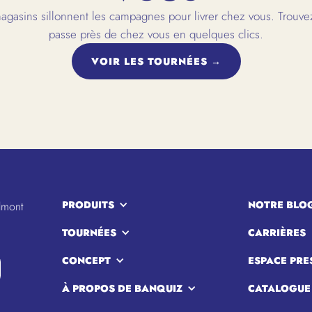
gasins sillonnent les campagnes pour livrer chez vous. Trouvez
passe près de chez vous en quelques clics.
VOIR LES TOURNÉES →
PRODUITS
NOTRE BLO
lmont
TOURNÉES
CARRIÈRES
CONCEPT
ESPACE PRE
À PROPOS DE BANQUIZ
CATALOGUE