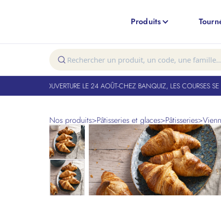
Produits
Tourn
NT FERMÉ. RÉOUVERTURE LE 24 AOÛT
-
CHEZ BANQUIZ, LES COURSES SE F
Nos produits
>
Pâtisseries et glaces
>
Pâtisseries
>
Vienn