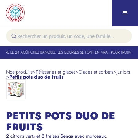
TURE LE 24 AOÛT
-
CHEZ BANQUIZ, LES COURSES SE FONT EN VRAI. POUR TROUVER V
Nos produits
>
Pâtisseries et glaces
>
Glaces et sorbets
>
Juniors
>
Petits pots duo de fruits
PETITS POTS DUO DE
FRUITS
2 citrons verts et 2 fraises Senga avec morceaux.