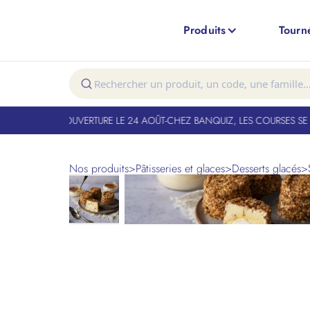
Produits
Tourn
NT FERMÉ. RÉOUVERTURE LE 24 AOÛT
-
CHEZ BANQUIZ, LES COURSES SE F
Nos produits
>
Pâtisseries et glaces
>
Desserts glacés
>