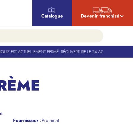
Catalogue
Devenir franchisé
IZ EST ACTUELLEMENT FERMÉ. RÉOUVERTURE LE 24 AOÛT
-
BANQUIZ EST 
RÈME
e.
Fournisseur :
Prolainat