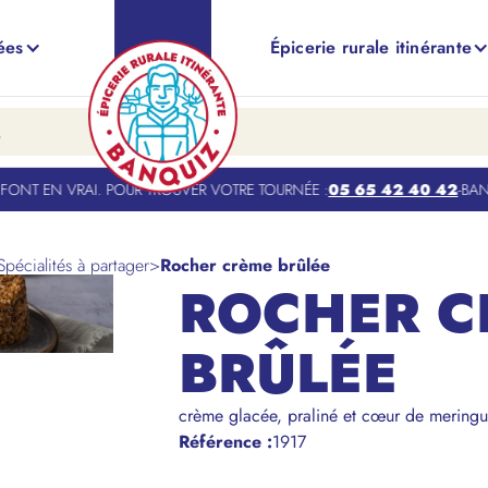
ées
Épicerie rurale itinérante
ONT EN VRAI. POUR TROUVER VOTRE TOURNÉE :
05 65 42 40 42
-
BANQU
Spécialités à partager
>
Rocher crème brûlée
ROCHER C
BRÛLÉE
crème glacée, praliné et cœur de meringu
Référence
:
1917