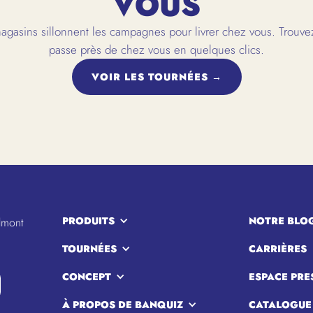
VOUS
gasins sillonnent les campagnes pour livrer chez vous. Trouvez
passe près de chez vous en quelques clics.
VOIR LES TOURNÉES →
PRODUITS
NOTRE BLO
lmont
TOURNÉES
CARRIÈRES
CONCEPT
ESPACE PRE
À PROPOS DE BANQUIZ
CATALOGUE