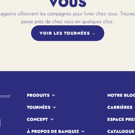
VOUS
gasins sillonnent les campagnes pour livrer chez vous. Trouvez
passe près de chez vous en quelques clics.
VOIR LES TOURNÉES →
PRODUITS
NOTRE BLO
lmont
TOURNÉES
CARRIÈRES
CONCEPT
ESPACE PRE
À PROPOS DE BANQUIZ
CATALOGUE