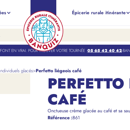
ées
Épicerie rurale itinérante
NT EN VRAI. POUR TROUVER VOTRE TOURNÉE :
05 65 42 40 42
-
BANQU
Individuels glacés
>
Perfetto liégeois café
PERFETTO 
CAFÉ
Onctueuse crème glacée au café et sa sau
Référence
:
861