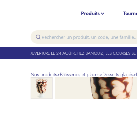
Produits
Tourn
T FERMÉ. RÉOUVERTURE LE 24 AOÛT
-
CHEZ BANQUIZ, LES COURSES SE FO
Nos produits
>
Pâtisseries et glaces
>
Desserts glacés
>