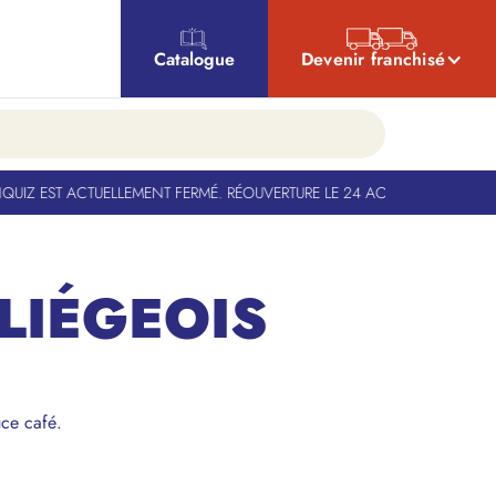
Catalogue
Devenir franchisé
IZ EST ACTUELLEMENT FERMÉ. RÉOUVERTURE LE 24 AOÛT
-
BANQUIZ EST A
LIÉGEOIS
ce café.