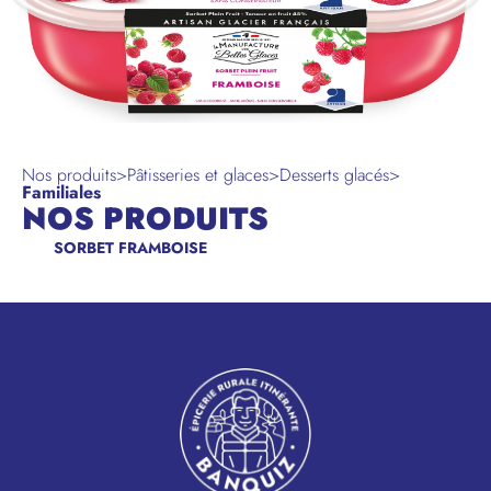
Nos produits
>
Pâtisseries et glaces
>
Desserts glacés
>
Familiales
NOS PRODUITS
SORBET FRAMBOISE