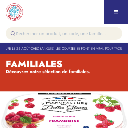
RTURE LE 24 AOÛT
-
CHEZ BANQUIZ, LES COURSES SE FONT EN VRAI. POUR TROUVER 
FAMILIALES
Découvrez notre sélection de familiales.