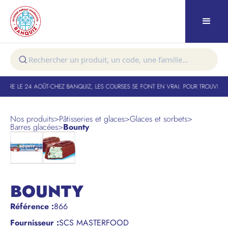
TURE LE 24 AOÛT
-
CHEZ BANQUIZ, LES COURSES SE FONT EN VRAI. POUR TROUVER VO
Nos produits
>
Pâtisseries et glaces
>
Glaces et sorbets
>
Barres glacées
>
Bounty
BOUNTY
Référence
:
866
Fournisseur :
SCS MASTERFOOD