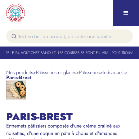
URE LE 24 AOÛT
-
CHEZ BANQUIZ, LES COURSES SE FONT EN VRAI. POUR TROUVER VO
Nos produits
>
Pâtisseries et glaces
>
Pâtisseries
>
Individuels
>
Paris-Brest
PARIS-BREST
Entremets pâtissiers composés d'une crème praliné aux
noisettes, d'une coque en pâte à choux et d'amandes