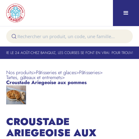
TURE LE 24 AOÛT
-
CHEZ BANQUIZ, LES COURSES SE FONT EN VRAI. POUR TROUVER VO
Nos produits
>
Pâtisseries et glaces
>
Pâtisseries
>
Tartes, gâteaux et entremets
>
Croustade Ariegeoise aux pommes
CROUSTADE
ARIEGEOISE AUX