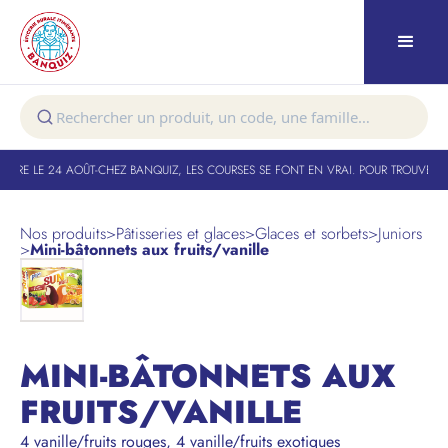
URE LE 24 AOÛT
-
CHEZ BANQUIZ, LES COURSES SE FONT EN VRAI. POUR TROUVER VO
Nos produits
>
Pâtisseries et glaces
>
Glaces et sorbets
>
Juniors
>
Mini-bâtonnets aux fruits/vanille
MINI-BÂTONNETS AUX
FRUITS/VANILLE
4 vanille/fruits rouges, 4 vanille/fruits exotiques