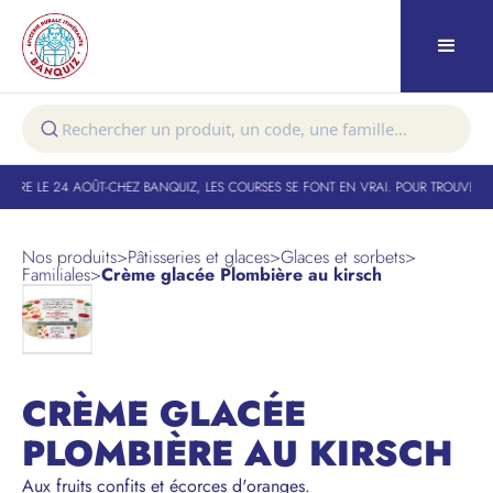
URE LE 24 AOÛT
-
CHEZ BANQUIZ, LES COURSES SE FONT EN VRAI. POUR TROUVER VO
Nos produits
>
Pâtisseries et glaces
>
Glaces et sorbets
>
Familiales
>
Crème glacée Plombière au kirsch
CRÈME GLACÉE
PLOMBIÈRE AU KIRSCH
Aux fruits confits et écorces d'oranges.