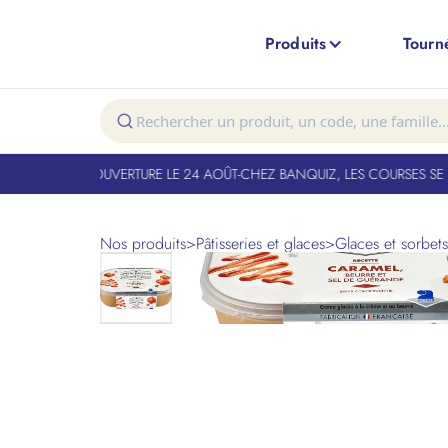
Produits
Tourn
T FERMÉ. RÉOUVERTURE LE 24 AOÛT
-
CHEZ BANQUIZ, LES COURSES SE FO
Nos produits
>
Pâtisseries et glaces
>
Glaces et sorbets