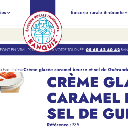
ées
Épicerie rurale itinérante
NT EN VRAI. POUR TROUVER VOTRE TOURNÉE :
05 65 42 40 42
-
BANQUI
>
Familiales
>
Crème glacée caramel beurre et sel de Guérand
CRÈME GL
CARAMEL 
SEL DE G
Référence
:
935