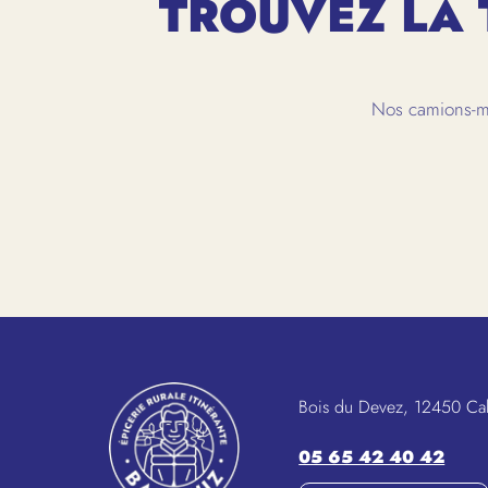
TROUVEZ LA 
Nos camions-ma
Bois du Devez, 12450 Ca
05 65 42 40 42