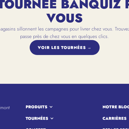
TOURNÉE BANQUIZ 
VOUS
gasins sillonnent les campagnes pour livrer chez vous. Trouvez
passe près de chez vous en quelques clics.
VOIR LES TOURNÉES →
PRODUITS
NOTRE BLO
lmont
TOURNÉES
CARRIÈRES