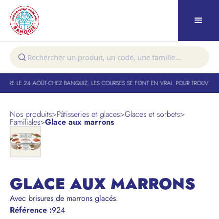
TURE LE 24 AOÛT
-
CHEZ BANQUIZ, LES COURSES SE FONT EN VRAI. POUR TROUVER VO
Nos produits
>
Pâtisseries et glaces
>
Glaces et sorbets
>
Familiales
>
Glace aux marrons
GLACE AUX MARRONS
Avec brisures de marrons glacés.
Référence
:
924