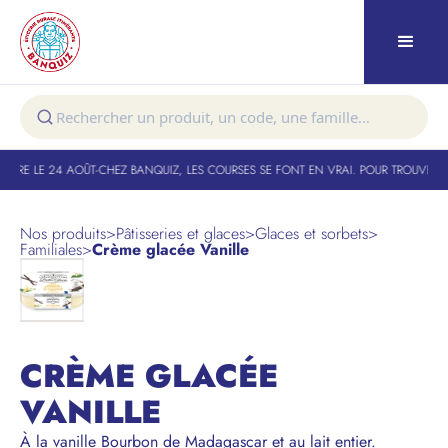
TURE LE 24 AOÛT
-
CHEZ BANQUIZ, LES COURSES SE FONT EN VRAI. POUR TROUVER VO
Nos produits
>
Pâtisseries et glaces
>
Glaces et sorbets
>
Familiales
>
Crème glacée Vanille
CRÈME GLACÉE
VANILLE
À la vanille Bourbon de Madagascar et au lait entier.