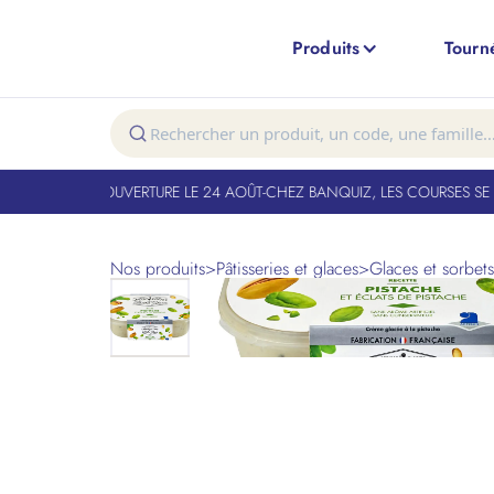
Produits
Tourn
T FERMÉ. RÉOUVERTURE LE 24 AOÛT
-
CHEZ BANQUIZ, LES COURSES SE FO
Nos produits
>
Pâtisseries et glaces
>
Glaces et sorbets