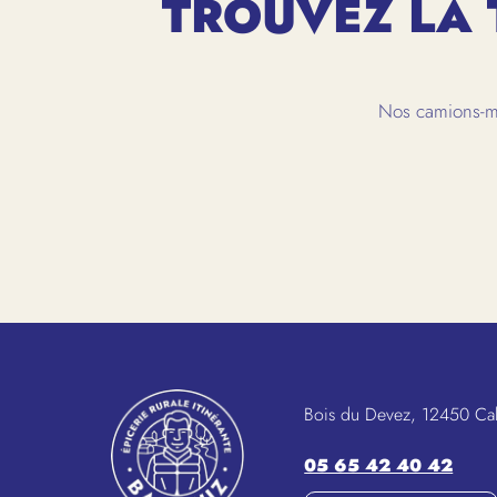
TROUVEZ LA 
Nos camions-ma
Bois du Devez, 12450 Ca
05 65 42 40 42