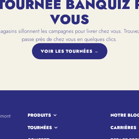
TOURNÉE BANQUIZ 
VOUS
gasins sillonnent les campagnes pour livrer chez vous. Trouvez
passe près de chez vous en quelques clics.
VOIR LES TOURNÉES →
PRODUITS
NOTRE BLO
lmont
TOURNÉES
CARRIÈRES