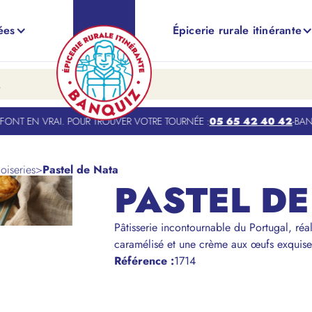
ées
Épicerie rurale itinérante
NT EN VRAI. POUR TROUVER VOTRE TOURNÉE :
05 65 42 40 42
-
BANQUI
oiseries
>
Pastel de Nata
PASTEL DE
Pâtisserie incontournable du Portugal, réa
caramélisé et une crème aux œufs exquise
Référence
:
1714