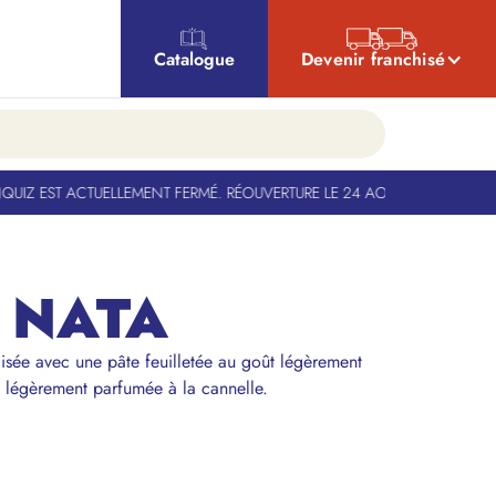
Catalogue
Devenir franchisé
Z EST ACTUELLEMENT FERMÉ. RÉOUVERTURE LE 24 AOÛT
-
BANQUIZ EST A
 NATA
lisée avec une pâte feuilletée au goût légèrement
 légèrement parfumée à la cannelle.