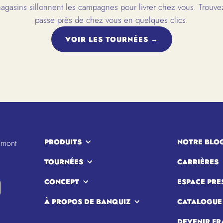
gasins sillonnent les campagnes pour livrer chez vous. Trouvez
passe près de chez vous en quelques clics.
VOIR LES TOURNÉES →
PRODUITS
NOTRE BLO
lmont
TOURNÉES
CARRIÈRES
CONCEPT
ESPACE PRE
À PROPOS DE BANQUIZ
CATALOGUE
DEVENIR FR