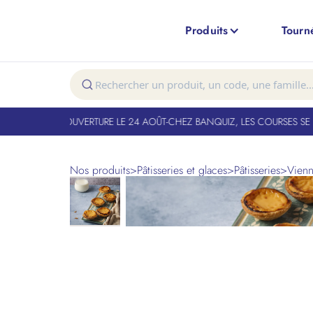
Produits
Tourn
T FERMÉ. RÉOUVERTURE LE 24 AOÛT
-
CHEZ BANQUIZ, LES COURSES SE FO
Nos produits
>
Pâtisseries et glaces
>
Pâtisseries
>
Vienn