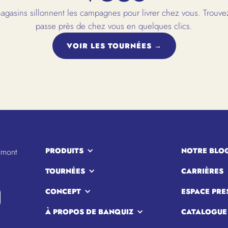
gasins sillonnent les campagnes pour livrer chez vous. Trouvez
passe près de chez vous en quelques clics.
VOIR LES TOURNÉES →
PRODUITS
NOTRE BLO
lmont
TOURNÉES
CARRIÈRES
CONCEPT
ESPACE PRE
À PROPOS DE BANQUIZ
CATALOGUE