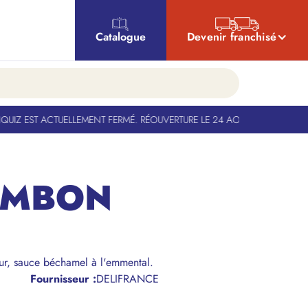
Catalogue
Devenir franchisé
Z EST ACTUELLEMENT FERMÉ. RÉOUVERTURE LE 24 AOÛT
-
BANQUIZ EST A
AMBON
eur, sauce béchamel à l'emmental.
Fournisseur :
DELIFRANCE