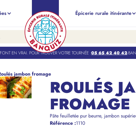
ées
Épicerie rurale itinérante
NT EN VRAI. POUR TROUVER VOTRE TOURNÉE :
05 65 42 40 42
-
BANQUI
Roulés jambon fromage
ROULÉS J
FROMAGE
Pâte feuilletée pur beurre, jambon supéri
Référence
:
1110