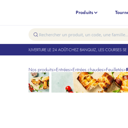
Produits
Tourn
T FERMÉ. RÉOUVERTURE LE 24 AOÛT
-
CHEZ BANQUIZ, LES COURSES SE FO
Nos produits
>
Entrées
>
Entrées chaudes
>
Feuilletés
>