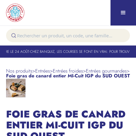
TURE LE 24 AOÛT
-
CHEZ BANQUIZ, LES COURSES SE FONT EN VRAI. POUR TROUVER VO
Nos produits
>
Entrées
>
Entrées froides
>
Entrées gourmandes
>
Foie gras de canard entier MI-Cuit IGP du SUD OUEST
FOIE GRAS DE CANARD
ENTIER MI-CUIT IGP DU