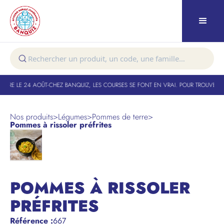
URE LE 24 AOÛT
-
CHEZ BANQUIZ, LES COURSES SE FONT EN VRAI. POUR TROUVER VO
Nos produits
>
Légumes
>
Pommes de terre
>
Pommes à rissoler préfrites
POMMES À RISSOLER
PRÉFRITES
Référence
:
667