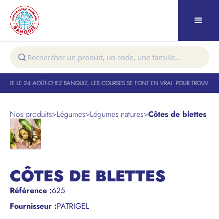
TURE LE 24 AOÛT
-
CHEZ BANQUIZ, LES COURSES SE FONT EN VRAI. POUR TROUVER VO
Nos produits
>
Légumes
>
Légumes natures
>
Côtes de blettes
CÔTES DE BLETTES
Référence
:
625
Fournisseur :
PATRIGEL