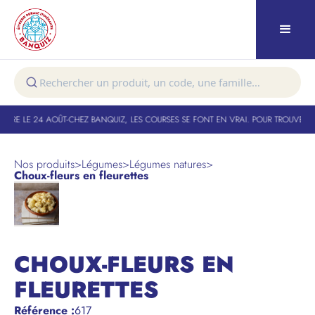
URE LE 24 AOÛT
-
CHEZ BANQUIZ, LES COURSES SE FONT EN VRAI. POUR TROUVER VO
Nos produits
>
Légumes
>
Légumes natures
>
Choux-fleurs en fleurettes
CHOUX-FLEURS EN
FLEURETTES
Référence
:
617