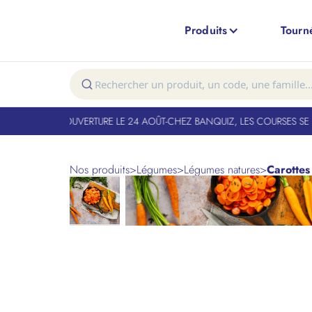
Produits
Tourn
NT FERMÉ. RÉOUVERTURE LE 24 AOÛT
-
CHEZ BANQUIZ, LES COURSES SE F
Nos produits
>
Légumes
>
Légumes natures
>
Carottes