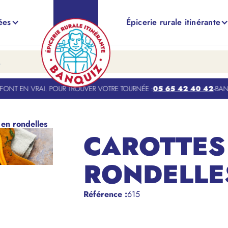
ées
Épicerie rurale itinérante
ONT EN VRAI. POUR TROUVER VOTRE TOURNÉE :
05 65 42 40 42
-
BANQU
 en rondelles
CAROTTES
RONDELLE
Référence
:
615