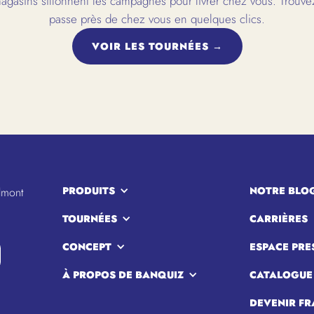
gasins sillonnent les campagnes pour livrer chez vous. Trouvez
passe près de chez vous en quelques clics.
VOIR LES TOURNÉES →
PRODUITS
NOTRE BLO
lmont
TOURNÉES
CARRIÈRES
CONCEPT
ESPACE PRE
À PROPOS DE BANQUIZ
CATALOGUE
DEVENIR FR