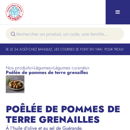
TURE LE 24 AOÛT
-
CHEZ BANQUIZ, LES COURSES SE FONT EN VRAI. POUR TROUVER VO
Nos produits
>
Légumes
>
Légumes cuisinés
>
Poêlée de pommes de terre grenailles
POÊLÉE DE POMMES DE
TERRE GRENAILLES
À l'huile d'olive et au sel de Guérande.