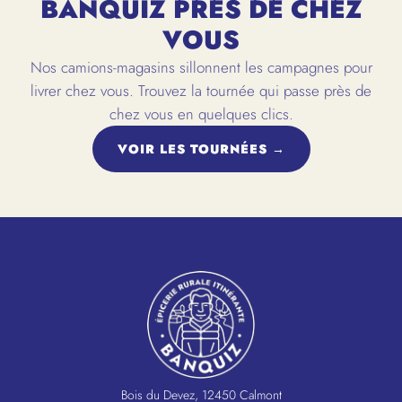
BANQUIZ PRÈS DE CHEZ
VOUS
Nos camions-magasins sillonnent les campagnes pour
livrer chez vous. Trouvez la tournée qui passe près de
chez vous en quelques clics.
VOIR LES TOURNÉES →
Bois du Devez, 12450 Calmont