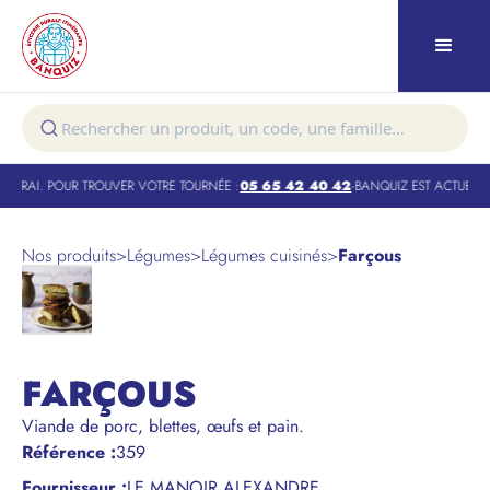
 VRAI. POUR TROUVER VOTRE TOURNÉE :
05 65 42 40 42
-
BANQUIZ EST ACTUELLE
Nos produits
>
Légumes
>
Légumes cuisinés
>
Farçous
FARÇOUS
Viande de porc, blettes, œufs et pain.
Référence
:
359
Fournisseur :
LE MANOIR ALEXANDRE