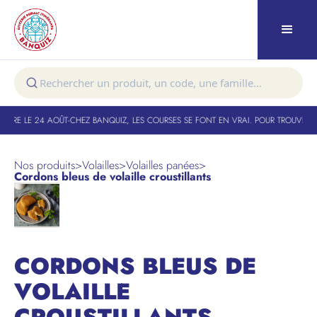
TURE LE 24 AOÛT
-
CHEZ BANQUIZ, LES COURSES SE FONT EN VRAI. POUR TROUVER V
Nos produits
>
Volailles
>
Volailles panées
>
Cordons bleus de volaille croustillants
CORDONS BLEUS DE
VOLAILLE