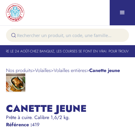
TURE LE 24 AOÛT
-
CHEZ BANQUIZ, LES COURSES SE FONT EN VRAI. POUR TROUVER V
Nos produits
>
Volailles
>
Volailles entières
>
Canette jeune
CANETTE JEUNE
Prête à cuire. Calibre 1,6/2 kg.
Référence
:
419