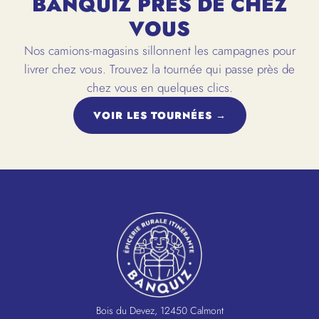
BANQUIZ PRÈS DE CHEZ
VOUS
Nos camions-magasins sillonnent les campagnes pour
livrer chez vous. Trouvez la tournée qui passe près de
chez vous en quelques clics.
VOIR LES TOURNÉES →
Bois du Devez, 12450 Calmont