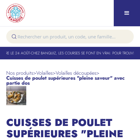
URE LE 24 AOÛT
-
CHEZ BANQUIZ, LES COURSES SE FONT EN VRAI. POUR TROUVER VO
Nos produits
>
Volailles
>
Volailles découpées
>
Cuisses de poulet supérieures "pleine saveur" avec
partie dos
CUISSES DE POULET
SUPÉRIEURES "PLEINE