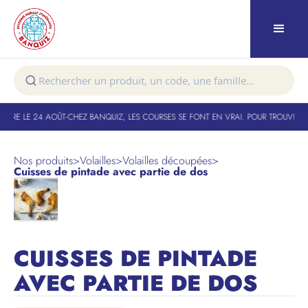
URE LE 24 AOÛT
-
CHEZ BANQUIZ, LES COURSES SE FONT EN VRAI. POUR TROUVER VO
Nos produits
>
Volailles
>
Volailles découpées
>
Cuisses de pintade avec partie de dos
CUISSES DE PINTADE
AVEC PARTIE DE DOS