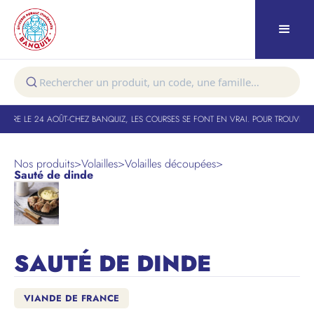
TURE LE 24 AOÛT
-
CHEZ BANQUIZ, LES COURSES SE FONT EN VRAI. POUR TROUVER VO
Nos produits
>
Volailles
>
Volailles découpées
>
Sauté de dinde
SAUTÉ DE DINDE
VIANDE DE FRANCE