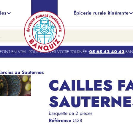
ées
Épicerie rurale itinérante
NT EN VRAI. POUR TROUVER VOTRE TOURNÉE :
05 65 42 40 42
-
BANQUI
 farcies au Sauternes
CAILLES F
SAUTERNE
barquette de 2 pieces
Référence
:
438