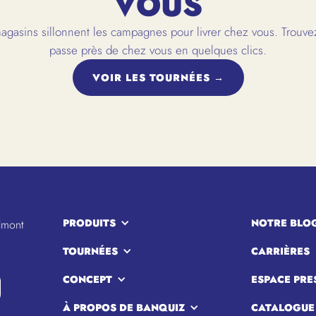
VOUS
gasins sillonnent les campagnes pour livrer chez vous. Trouvez
passe près de chez vous en quelques clics.
VOIR LES TOURNÉES →
PRODUITS
NOTRE BLO
lmont
TOURNÉES
CARRIÈRES
CONCEPT
ESPACE PRE
À PROPOS DE BANQUIZ
CATALOGUE