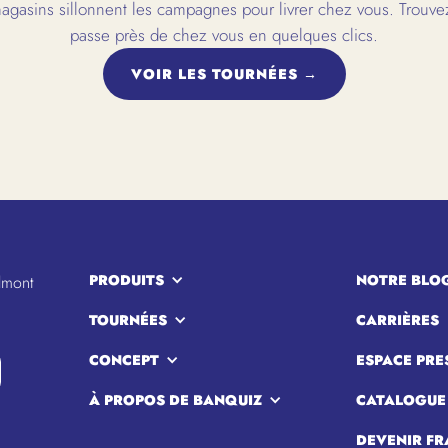
gasins sillonnent les campagnes pour livrer chez vous. Trouvez
passe près de chez vous en quelques clics.
VOIR LES TOURNÉES →
PRODUITS
NOTRE BLO
lmont
TOURNÉES
CARRIÈRES
CONCEPT
ESPACE PRE
À PROPOS DE BANQUIZ
CATALOGUE
DEVENIR FR