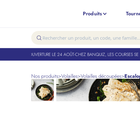
Produits
Tourn
T FERMÉ. RÉOUVERTURE LE 24 AOÛT
-
CHEZ BANQUIZ, LES COURSES SE FO
Nos produits
>
Volailles
>
Volailles découpées
>
Escalo