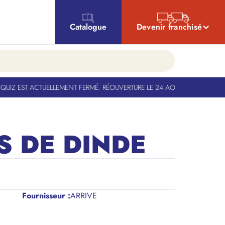
Catalogue
Devenir franchisé
Z EST ACTUELLEMENT FERMÉ. RÉOUVERTURE LE 24 AOÛT
-
BANQUIZ EST A
S DE DINDE
Fournisseur :
ARRIVE