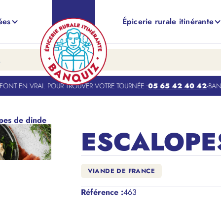
ées
Épicerie rurale itinérante
NT EN VRAI. POUR TROUVER VOTRE TOURNÉE :
05 65 42 40 42
-
BANQUI
pes de dinde
ESCALOPE
VIANDE DE FRANCE
Référence
:
463