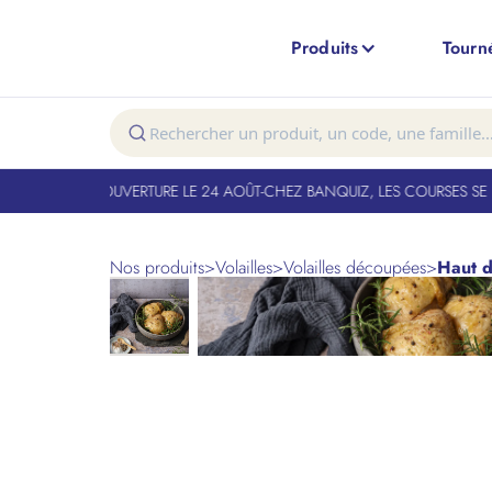
Produits
Tourn
T FERMÉ. RÉOUVERTURE LE 24 AOÛT
-
CHEZ BANQUIZ, LES COURSES SE FO
Nos produits
>
Volailles
>
Volailles découpées
>
Haut d