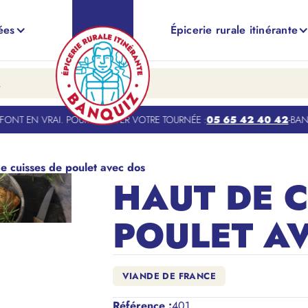
ées
Épicerie rurale itinérante
NT EN VRAI. POUR TROUVER VOTRE TOURNÉE :
05 65 42 40 42
-
BANQUI
e cuisses de poulet avec dos
HAUT DE C
POULET A
VIANDE DE FRANCE
Référence
:
401