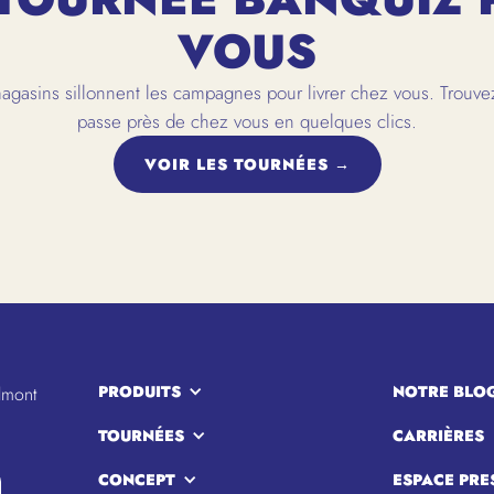
VOUS
gasins sillonnent les campagnes pour livrer chez vous. Trouvez
passe près de chez vous en quelques clics.
VOIR LES TOURNÉES →
PRODUITS
NOTRE BLO
lmont
TOURNÉES
CARRIÈRES
CONCEPT
ESPACE PRE