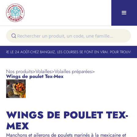
URE LE 24 AOÛT
-
CHEZ BANQUIZ, LES COURSES SE FONT EN VRAI. POUR TROUVER VO
Nos produits
>
Volailles
>
Volailles préparées
>
Wings de poulet Tex-Mex
NOUVEAU
WINGS DE POULET TEX-
MEX
Manchons et ailerons de poulets marinés à la mexicaine et