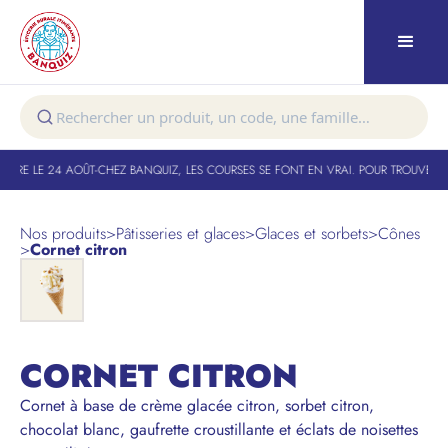
URE LE 24 AOÛT
-
CHEZ BANQUIZ, LES COURSES SE FONT EN VRAI. POUR TROUVER VO
Nos produits
>
Pâtisseries et glaces
>
Glaces et sorbets
>
Cônes
>
Cornet citron
CORNET CITRON
Cornet à base de crème glacée citron, sorbet citron,
chocolat blanc, gaufrette croustillante et éclats de noisettes