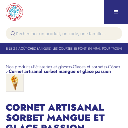
URE LE 24 AOÛT
-
CHEZ BANQUIZ, LES COURSES SE FONT EN VRAI. POUR TROUVER VO
Nos produits
>
Pâtisseries et glaces
>
Glaces et sorbets
>
Cônes
>
Cornet artisanal sorbet mangue et glace passion
NOUVEAU
CORNET ARTISANAL
SORBET MANGUE ET