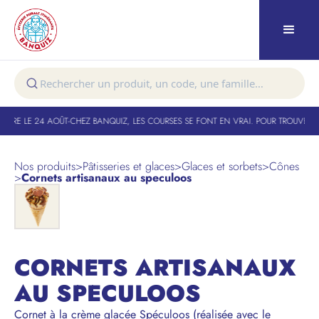
URE LE 24 AOÛT
-
CHEZ BANQUIZ, LES COURSES SE FONT EN VRAI. POUR TROUVER VO
Nos produits
>
Pâtisseries et glaces
>
Glaces et sorbets
>
Cônes
>
Cornets artisanaux au speculoos
CORNETS ARTISANAUX
AU SPECULOOS
Cornet à la crème glacée Spéculoos (réalisée avec le