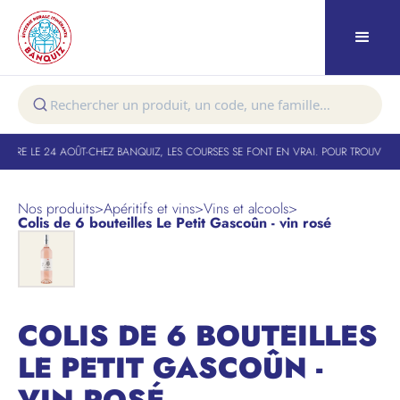
TURE LE 24 AOÛT
-
CHEZ BANQUIZ, LES COURSES SE FONT EN VRAI. POUR TROUVER V
Nos produits
>
Apéritifs et vins
>
Vins et alcools
>
Colis de 6 bouteilles Le Petit Gascoûn - vin rosé
COLIS DE 6 BOUTEILLES
LE PETIT GASCOÛN -