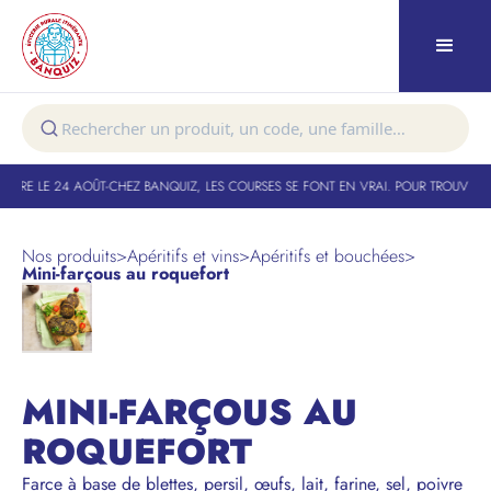
TURE LE 24 AOÛT
-
CHEZ BANQUIZ, LES COURSES SE FONT EN VRAI. POUR TROUVER VO
Nos produits
>
Apéritifs et vins
>
Apéritifs et bouchées
>
Mini-farçous au roquefort
MINI-FARÇOUS AU
ROQUEFORT
Farce à base de blettes, persil, œufs, lait, farine, sel, poivre