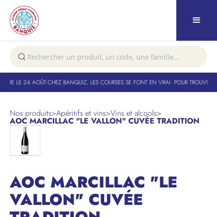
URE LE 24 AOÛT
-
CHEZ BANQUIZ, LES COURSES SE FONT EN VRAI. POUR TROUVER VO
Nos produits
>
Apéritifs et vins
>
Vins et alcools
>
AOC MARCILLAC "LE VALLON" CUVÉE TRADITION
AOC MARCILLAC "LE
VALLON" CUVÉE