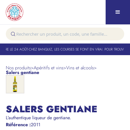
TURE LE 24 AOÛT
-
CHEZ BANQUIZ, LES COURSES SE FONT EN VRAI. POUR TROUVER V
Nos produits
>
Apéritifs et vins
>
Vins et alcools
>
Salers gentiane
SALERS GENTIANE
L'authentique liqueur de gentiane.
Référence
:
2011